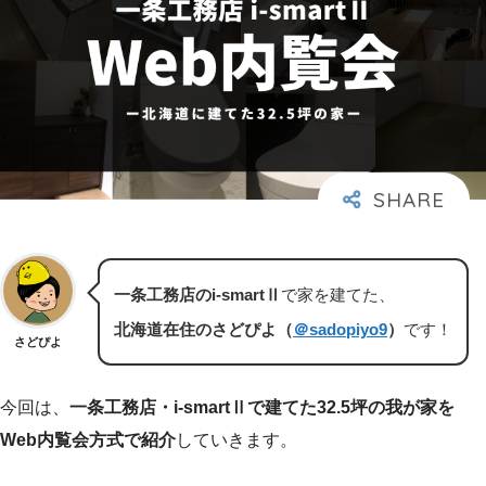
一条工務店のi-smartⅡ
で家を建てた、
北海道在住のさどぴよ（
＠sadopiyo9
）
です！
さどぴよ
今回は、
一条工務店・i-smartⅡで建てた32.5坪の我が家を
Web内覧会方式で紹介
していきます。