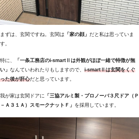
まずは、玄関ですね。玄関は
「家の顔」
だと私は思っていま
す。
特に、
「一条工務店のi-smartⅡは外観がほぼ一緒で特徴が無
い」
なんていわれたりもしますので、
i-smartⅡは玄関をくぐ
った後が肝心
だと思っています。
我が家は玄関ドアに
「三協アルミ製・プロノーバ３尺ドア（Ｐ
－Ａ３１Ａ）スモークナットＦ」
を採用しています。