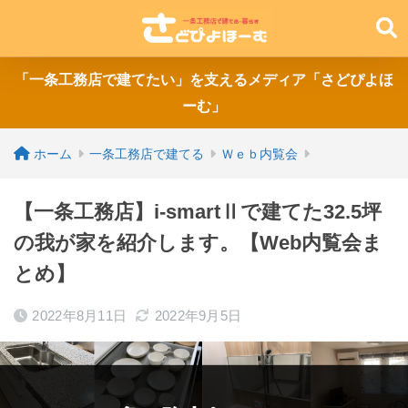
「一条工務店で建てたい」を支えるメディア「さどぴよほ
ーむ」
ホーム
一条工務店で建てる
Ｗｅｂ内覧会
【一条工務店】i-smartⅡで建てた32.5坪
の我が家を紹介します。【Web内覧会ま
とめ】
2022年8月11日
2022年9月5日