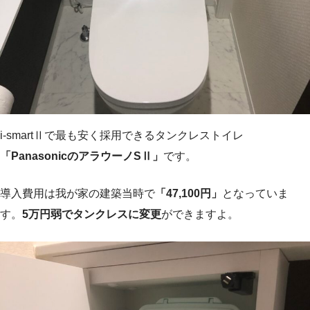
i-smartⅡで最も安く採用できるタンクレストイレ
「PanasonicのアラウーノSⅡ」
です。
導入費用は我が家の建築当時で
「47,100円」
となっていま
す。
5万円弱でタンクレスに変更
ができますよ。