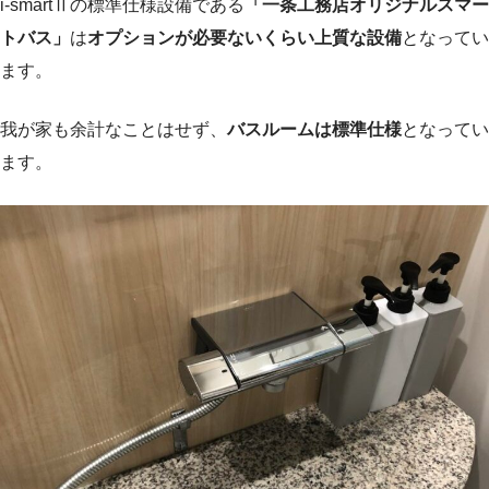
i-smartⅡの標準仕様設備である
「一条工務店オリジナルスマー
トバス」
は
オプションが必要ないくらい上質な設備
となってい
ます。
我が家も余計なことはせず、
バスルームは標準仕様
となってい
ます。