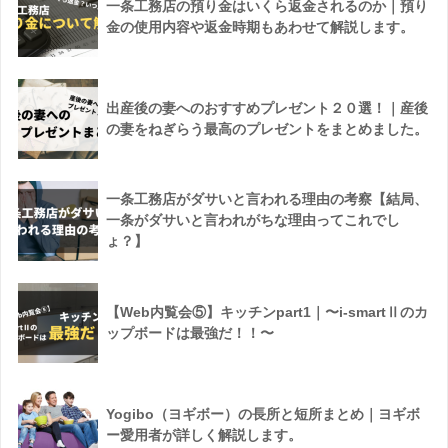
一条工務店の預り金はいくら返金されるのか｜預り
金の使用内容や返金時期もあわせて解説します。
出産後の妻へのおすすめプレゼント２０選！｜産後
の妻をねぎらう最高のプレゼントをまとめました。
一条工務店がダサいと言われる理由の考察【結局、
一条がダサいと言われがちな理由ってこれでし
ょ？】
【Web内覧会⑤】キッチンpart1｜〜i-smartⅡのカ
ップボードは最強だ！！〜
Yogibo（ヨギボー）の長所と短所まとめ｜ヨギボ
ー愛用者が詳しく解説します。