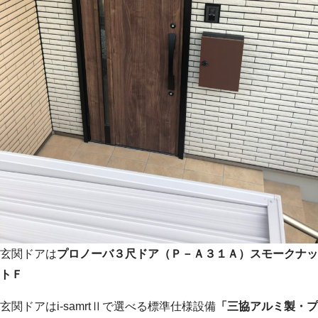
玄関ドアは
プロノーバ３尺ドア（Ｐ－Ａ３１Ａ）スモークナッ
トＦ
玄関ドアはi-samrtⅡで選べる標準仕様設備
「三協アルミ製・プ