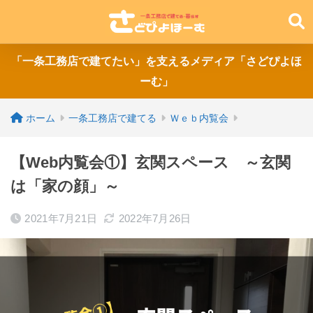
「一条工務店で建てたい」を支えるメディア「さどぴよほ
ーむ」
ホーム
一条工務店で建てる
Ｗｅｂ内覧会
【Web内覧会①】玄関スペース ～玄関
は「家の顔」～
2021年7月21日
2022年7月26日