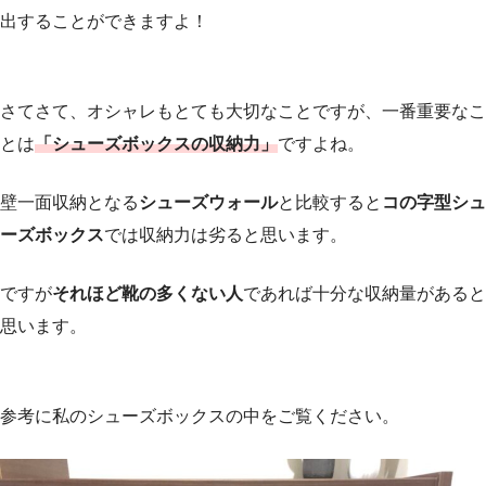
出
することができますよ！
さてさて、オシャレもとても大切なことですが、一番重要なこ
とは
「シューズボックスの
収納力
」
ですよね。
壁一面収納となる
シューズウォール
と比較すると
コの字型シュ
ーズボックス
では
収納力は劣る
と思います。
ですが
それほど靴の多くない人
であれば
十分な収納量
があると
思います。
参考に私のシューズボックスの中をご覧ください。