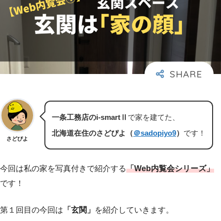
一条工務店のi-smartⅡ
で家を建てた、
北海道在住のさどぴよ（
＠sadopiyo9
）
です！
さどぴよ
今回は私の家を写真付きで紹介する
「Web内覧会シリーズ」
です！
第１回目の今回は
「玄関」
を紹介していきます。