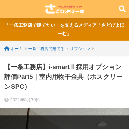
「一条工務店で建てたい」を支えるメディア「さどぴよほ
ーむ」
ホーム
一条工務店で建てる
オプション
【一条工務店】i-smartⅡ採用オプション
評価Part5｜室内用物干金具（ホスクリー
ンSPC）
2022年8月30日