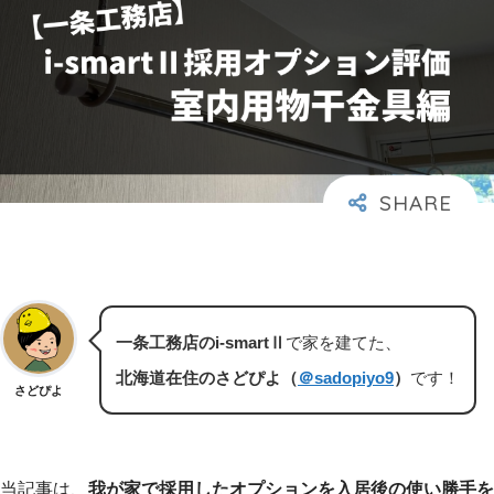
一条工務店のi-smartⅡ
で家を建てた、
北海道在住のさどぴよ（
＠sadopiyo9
）
です！
さどぴよ
当記事は、
我が家で採用したオプションを
入居後の使い勝手を